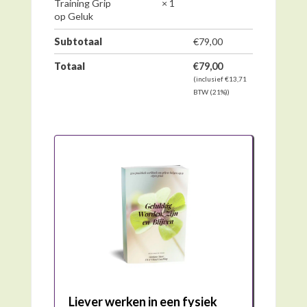
Training Grip
× 1
op Geluk
Subtotaal
€
79,00
Totaal
€
79,00
(inclusief
€
13,71
BTW (21%))
Liever werken in een fysiek