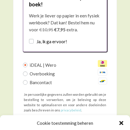
boek!
Werk je liever op papier in een fysiek
werkboek? Dat kan! Bestel hem nu
€
10,95
voor
€
7,95
extra.
Ja, ik ga ervoor!
iDEAL | Wero
Overboeking
Bancontact
Je persoonlijke gegevens zullen worden gebruikt om je
bestelling te verwerken, om je beleving op deze
website te optimaliseren en voor andere doeleinden
zoals beschreven in ons
privacybeleid
.
Ik heb de
algemene voorwaarden
van de
Cookie toestemming beheren
site gelezen en ga hiermee akkoord
*