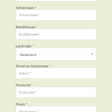
r
n
Achternaam
*
a
t
i
Bedrijfsnaam
v
e
:
Land/regio
*
Nederland
Straat en huisnummer
*
Postcode
*
Plaats
*