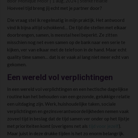
door
Monique Moor
|
1 aug, 2024
|
Sterke relatie
Hoeveel tijd breng jij echt met je partner door?
Die vraag stel ik regelmatig in mijn praktijk. Het antwoord
vind ik bijna altijd schokkend… De tijd die stellen met elkaar
doorbrengen, samen, is meestal heel beperkt. Ze zitten
misschien nog net even samen op de bank naar een serie te
kijken, ver van elkaar met de telefoon in de hand. Maar echt
quality time samen… dat is er vaak al lang niet meer echt van
gekomen.
Een wereld vol verplichtingen
In een wereld vol verplichtingen en een hectische dagelijkse
routine kan het behouden van een gezonde, gelukkige relatie
een uitdaging zijn. Werk, huishoudelijke taken, sociale
verplichtingen en gezinsverantwoordelijkheden nemen vaak
zoveel tijd in beslag dat de tijd samen ver onder op het lijstje
met prioriteiten komt (overigens net als
tijd voor jezelf
).
Maar juist in deze drukke tijden is het zo enorm belangrijk.