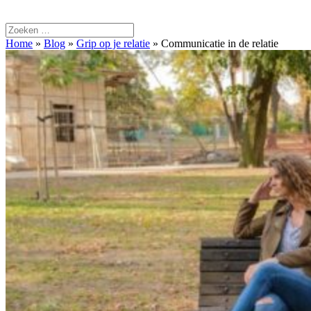
Home
»
Blog
»
Grip op je relatie
»
Communicatie in de relatie