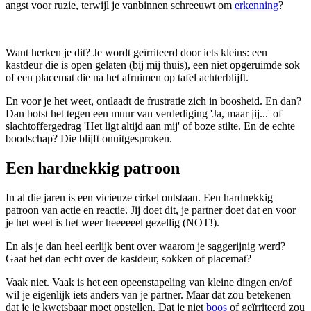
angst voor ruzie, terwijl je vanbinnen schreeuwt om
erkenning
?
Want herken je dit? Je wordt geïrriteerd door iets kleins: een
kastdeur die is open gelaten (bij mij thuis), een niet opgeruimde sok
of een placemat die na het afruimen op tafel achterblijft.
En voor je het weet, ontlaadt de frustratie zich in boosheid. En dan?
Dan botst het tegen een muur van verdediging 'Ja, maar jij...' of
slachtoffergedrag 'Het ligt altijd aan mij' of boze stilte. En de echte
boodschap? Die blijft onuitgesproken.
Een hardnekkig patroon
In al die jaren is een vicieuze cirkel ontstaan. Een hardnekkig
patroon van actie en reactie. Jij doet dit, je partner doet dat en voor
je het weet is het weer heeeeeel gezellig (NOT!).
En als je dan heel eerlijk bent over waarom je saggerijnig werd?
Gaat het dan echt over de kastdeur, sokken of placemat?
Vaak niet. Vaak is het een opeenstapeling van kleine dingen en/of
wil je eigenlijk iets anders van je partner. Maar dat zou betekenen
dat je je kwetsbaar moet opstellen. Dat je niet
boos
of geïrriteerd zou