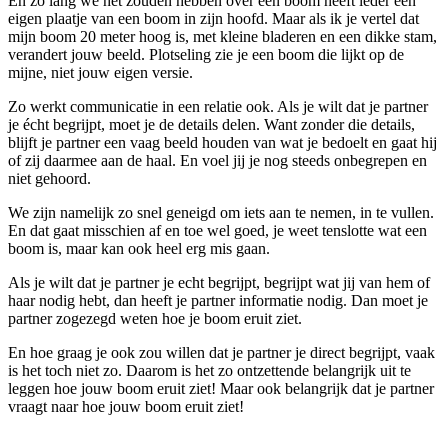
En zo lang we het zouden hebben over een boom heeft ieder een
eigen plaatje van een boom in zijn hoofd. Maar als ik je vertel dat
mijn boom 20 meter hoog is, met kleine bladeren en een dikke stam,
verandert jouw beeld. Plotseling zie je een boom die lijkt op de
mijne, niet jouw eigen versie.
Zo werkt communicatie in een relatie ook. Als je wilt dat je partner
je écht begrijpt, moet je de details delen. Want zonder die details,
blijft je partner een vaag beeld houden van wat je bedoelt en gaat hij
of zij daarmee aan de haal. En voel jij je nog steeds onbegrepen en
niet gehoord.
We zijn namelijk zo snel geneigd om iets aan te nemen, in te vullen.
En dat gaat misschien af en toe wel goed, je weet tenslotte wat een
boom is, maar kan ook heel erg mis gaan.
Als je wilt dat je partner je echt begrijpt, begrijpt wat jij van hem of
haar nodig hebt, dan heeft je partner informatie nodig. Dan moet je
partner zogezegd weten hoe je boom eruit ziet.
En hoe graag je ook zou willen dat je partner je direct begrijpt, vaak
is het toch niet zo. Daarom is het zo ontzettende belangrijk uit te
leggen hoe jouw boom eruit ziet! Maar ook belangrijk dat je partner
vraagt naar hoe jouw boom eruit ziet!