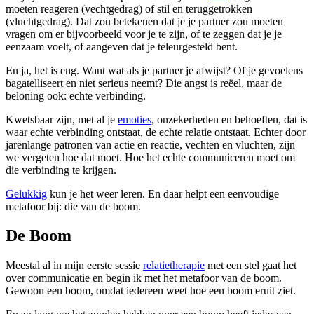
moeten reageren (vechtgedrag) of stil en teruggetrokken
(vluchtgedrag). Dat zou betekenen dat je je partner zou moeten
vragen om er bijvoorbeeld voor je te zijn, of te zeggen dat je je
eenzaam voelt, of aangeven dat je teleurgesteld bent.
En ja, het is eng. Want wat als je partner je afwijst? Of je gevoelens
bagatelliseert en niet serieus neemt? Die angst is reëel, maar de
beloning ook: echte verbinding.
Kwetsbaar zijn, met al je
emoties
, onzekerheden en behoeften, dat is
waar echte verbinding ontstaat, de echte relatie ontstaat. Echter door
jarenlange patronen van actie en reactie, vechten en vluchten, zijn
we vergeten hoe dat moet. Hoe het echte communiceren moet om
die verbinding te krijgen.
Gelukkig
kun je het weer leren. En daar helpt een eenvoudige
metafoor bij: die van de boom.
De Boom
Meestal al in mijn eerste sessie
relatietherapie
met een stel gaat het
over communicatie en begin ik met het metafoor van de boom.
Gewoon een boom, omdat iedereen weet hoe een boom eruit ziet.