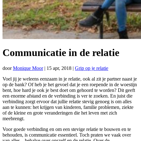
Communicatie in de relatie
door
Monique Moor
|
15 apr, 2018
|
Grip op je relatie
Voel jij je weleens eenzaam in je relatie, ook al zit je partner naast je
op de bank? Of heb je het gevoel dat je een roepende in de woestijn
bent, hoe hard je ook je best doet om gehoord te worden? Dit geeft
een enorme afstand en de verbinding is ver te zoeken. En juist die
verbinding zorgt ervoor dat jullie relatie stevig genoeg is om alles
aan te kunnen: het krijgen van kinderen, familie problemen, ziekte
of de kleine en grote veranderingen die het leven met zich
meebrengt.
Voor goede verbinding en om een stevige relatie te bouwen en te
behouden, is communicatie essentieel. Toch praten we vaak over
van alles... behalve over onszelf en de relatie. Over de